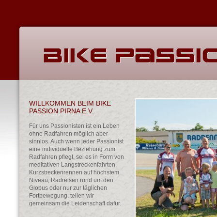
WILLKOMMEN BEIM BIKE
PASSION PIRNA E.V.
Für uns Passionisten ist ein Leben
ohne Radfahren möglich aber
sinnlos. Auch wenn jeder Passionist
eine individuelle Beziehung zum
Radfahren pflegt, sei es in Form von
meditativen Langstreckenfahrten,
Kurzstreckenrennen auf höchstem
Niveau, Radreisen rund um den
Globus oder nur zur täglichen
Fortbewegung, teilen wir
gemeinsam die Leidenschaft dafür.